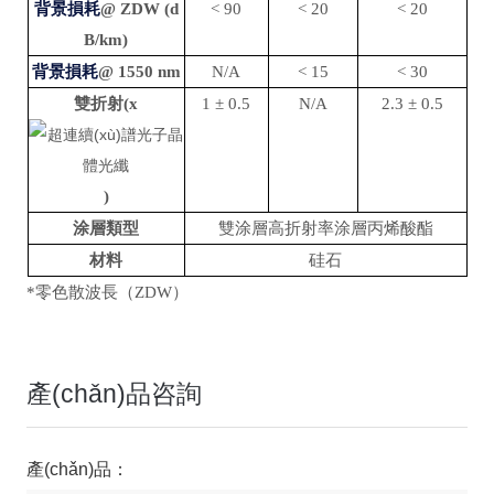
背景損耗
@ ZDW (d
< 90
< 20
< 20
B/km)
背景損耗
@ 1550 nm
N/A
< 15
< 30
雙折射(x
1 ± 0.5
N/A
2.3 ± 0.5
)
涂層類型
雙涂層高折射率涂層丙烯酸酯
材料
硅石
*零色散波長（ZDW）
產(chǎn)品咨詢
產(chǎn)品：